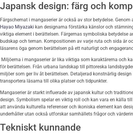
Japansk design: färg och komp
Färgschemat i mangaserier är också av stor betydelse. Genom at
Hayao Miyazaki
kan designarna förstärka känslor och stämnin
viktiga element i berättelsen. Färgernas symboliska betydelse 
budskap och teman. Kompositionen av varje ruta och sida är oc
läsarens öga genom berättelsen på ett naturligt och engagerand
Miljöerna i mangaserier är lika viktiga som karaktärerna och k
för berättelsen. Från urbana landskap till pittoreska landsbyg
miljöer som ger liv åt berättelsen. Detaljerad konstnärlig desi
transportera läsarna till olika platser och tidpunkter.
Mangaserier är starkt influerade av japansk kultur och traditione
design. Symbolism spelar en viktig roll och kan vara en källa t
att använda kulturella referenser och ikoniska element kan des
underhåller utan också utforskar samhällets frågor och värderin
Tekniskt kunnande