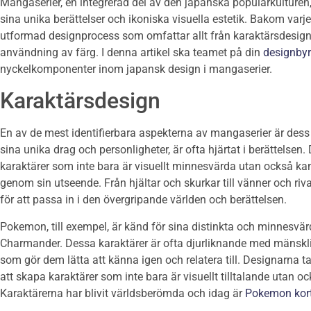
Mangaserier, en integrerad del av den japanska populärkulturen,
sina unika berättelser och ikoniska visuella estetik. Bakom va
utformad designprocess som omfattar allt från karaktärsdesign
användning av färg. I denna artikel ska teamet på din
designby
nyckelkomponenter inom japansk design i mangaserier.
Karaktärsdesign
En av de mest identifierbara aspekterna av mangaserier är des
sina unika drag och personligheter, är ofta hjärtat i berättelsen.
karaktärer som inte bara är visuellt minnesvärda utan också kan
genom sin utseende. Från hjältar och skurkar till vänner och riv
för att passa in i den övergripande världen och berättelsen.
Pokemon, till exempel, är känd för sina distinkta och minnesvärd
Charmander. Dessa karaktärer är ofta djurliknande med mänskli
som gör dem lätta att känna igen och relatera till. Designarna t
att skapa karaktärer som inte bara är visuellt tilltalande utan oc
Karaktärerna har blivit världsberömda och idag är
Pokemon kort