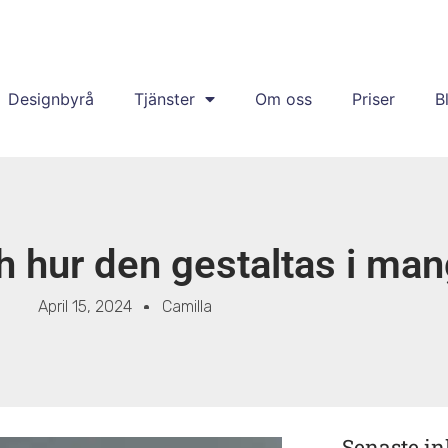
Designbyrå
Tjänster
Om oss
Priser
B
 hur den gestaltas i man
April 15, 2024
Camilla
Senaste i