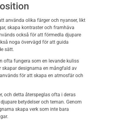
osition
t använda olika färger och nyanser, likt
gar, skapa kontraster och framhäva
används också för att förmedla djupare
kså noga övervägd för att guida
e sätt.
an ofta fungera som en levande kuliss
der skapar designarna en mångfald av
gn används för att skapa en atmosfär och
r, och detta återspeglas ofta i deras
ill djupare betydelser och teman. Genom
ignarna skapa verk som inte bara
gar.