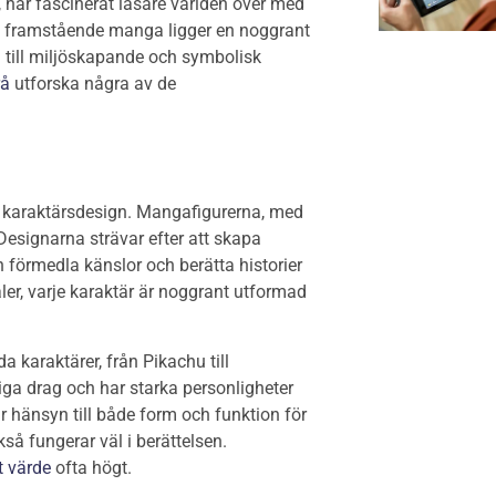
 har fascinerat läsare världen över med
rje framstående manga ligger en noggrant
 till miljöskapande och symbolisk
rå
utforska några av de
s karaktärsdesign. Mangafigurerna, med
 Designarna strävar efter att skapa
 förmedla känslor och berätta historier
aler, varje karaktär är noggrant utformad
a karaktärer, från Pikachu till
ga drag och har starka personligheter
ar hänsyn till både form och funktion för
kså fungerar väl i berättelsen.
 värde
ofta högt.