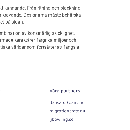
kt kunnande. Från ritning och bläckning
och krävande. Designarna måste behärska
het på sidan.
ination av konstnärlig skicklighet,
made karaktärer, färgrika miljöer och
ska världar som fortsätter att fängsla
r
Våra partners
dansafolkdans.nu
migrationsratt.nu
ljbowling.se