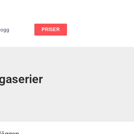
logg
PRISER
gaserier
nläggen